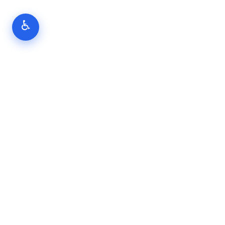
♿
NEAT – כי כל אירוע ראוי לחוויה קולינרית מושלמת.
NEAT היא מותג הקייטרינג הפרימיום של קבוצת ניר עציון. אנחנו מביאים
את רוח המסעדה ואת הטעמים האותנטיים ישירות לאירוע שלכם – בין
אם מדובר בכנס עסקי, חתונה או ארוחת גאלה. כל תפריט מותאם אישית,
כל פרט מדויק.